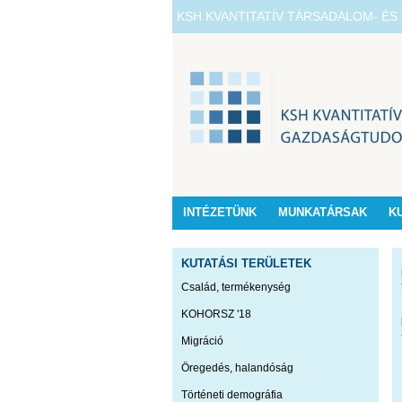
KSH KVANTITATÍV TÁRSADALOM- É
INTÉZETÜNK
MUNKATÁRSAK
K
KUTATÁSI TERÜLETEK
Család, termékenység
KOHORSZ '18
Migráció
Öregedés, halandóság
Történeti demográfia