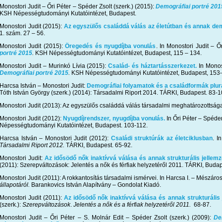
Monostori Judit – Őri Péter – Spéder Zsolt (szerk.) (2015):
Demográfiai portré 201
KSH Népességtudományi Kutatóintézet, Budapest.
Monostori Judit (2015):
Az egyszülős családdá válás az életútban és annak dem
1. szám. 27 – 56.
Monostori Judit (2015):
Öregedés és nyugdíjba vonulás
. In Monostori Judit – Ő
portré 2015
.
KSH Népességtudományi Kutatóintézet, Budapest, 115 – 134.
Monostori Judit – Murinkó Lívia (2015):
Család- és háztartásszerkezet.
In Monost
Demográfiai portré 2015
.
KSH Népességtudományi Kutatóintézet, Budapest, 153-
Harcsa István – Monostori Judit:
Demográfiai folyamatok és a családformák plur
Tóth István György (szerk.) (2014): Társadalmi Riport 2014. TÁRKI, Budapest. 83-1
Monostori Judit (2013): Az egyszülős családdá válás társadalmi meghatározottság
Monostori Judit (2012):
Nyugdíjrendszer, nyugdíjba vonulás.
In Őri Péter – Spéder
Népességtudományi Kutatóintézet, Budapest. 103-112.
Harcsa István – Monostori Judit (2012):
Családi struktúrák az életciklusban
. I
Társadalmi Riport 2012.
TÁRKI, Budapest. 65-92.
Monostori Judit:
Az idősödő nők inaktívvá válása és annak strukturális jellemz
(2011): Szerepváltozások: Jelentés a nők és férfiak helyzetéről 2011. TÁRKI, Budap
Monostori Judit (2011): A rokkantosítás társadalmi ismérvei. In Harcsa I. – Mészáros
állapotáról.
Barankovics István Alapítvány – Gondolat Kiadó.
Monostori Judit (2011):
Az idősödő nők inaktívvá válása és annak strukturális 
(szerk.):
Szerepváltozások
.
Jelentés a nők és a férfiak helyzetéről 2011.
68-87.
Monostori Judit – Őri Péter – S. Molnár Edit – Spéder Zsolt (szerk.) (2009):
De