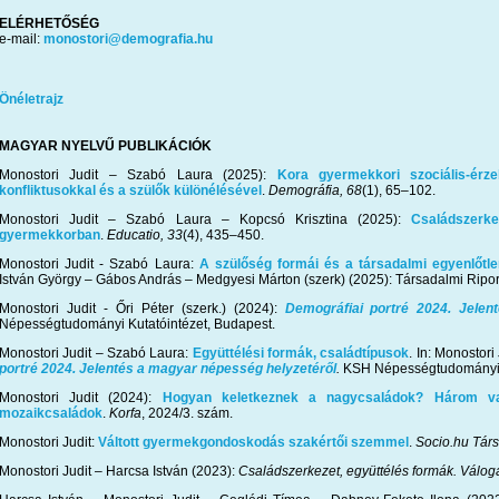
ELÉRHETŐSÉG
e-mail:
monostori@demografia.hu
Önéletrajz
MAGYAR NYELVŰ PUBLIKÁCIÓK
Monostori Judit – Szabó Laura (2025):
Kora gyermekkori szociális-érz
konfliktusokkal és a szülők különélésével
.
Demográfia, 68
(1), 65–102.
Monostori Judit
–
Szabó Laura
–
Kopcsó Krisztina (2025):
Családszerk
gyermekkorban
.
Educatio, 33
(4), 435
–
450.
Monostori Judit - Szabó Laura:
A szülőség formái és a társadalmi egyenlőt
István György – Gábos András – Medgyesi Márton (szerk) (2025): Társadalmi Ripo
Monostori Judit - Őri Péter (szerk.) (2024):
Demográfiai portré 2024. Jelen
Népességtudományi Kutatóintézet, Budapest.
Monostori Judit – Szabó Laura:
Együttélési formák, családtípusok
. In: Monostori
portré 2024. Jelentés a magyar népesség helyzetéről
.
KSH Népességtudományi K
Monostori Judit (2024):
Hogyan keletkeznek a nagycsaládok? Három va
mozaikcsaládok
.
Korfa
, 2024/3. szám.
Monostori Judit:
Váltott gyermekgondoskodás szakértői szemmel
.
Socio.hu Tár
Monostori Judit – Harcsa István (2023):
Családszerkezet, együttélés formák. Válog