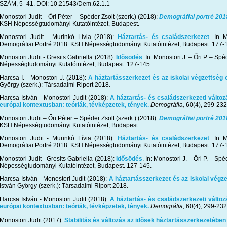
SZÁM, 5–41. DOI: 10.21543/Dem.62.1.1
Monostori Judit – Őri Péter – Spéder Zsolt (szerk.) (2018):
Demográfiai portré 201
KSH Népességtudományi Kutatóintézet, Budapest.
Monostori Judit - Murinkó Lívia (2018):
Háztartás- és családszerkezet
. In M
Demográfiai Portré 2018. KSH Népességtudományi Kutatóintézet, Budapest. 177-
Monostori Judit - Gresits Gabriella (2018):
Idősödés
. In: Monostori J. – Őri P. – S
Népességtudományi Kutatóintézet, Budapest. 127-145.
Harcsa I. - Monostori J. (2018):
A háztartásszerkezet és az iskolai végzettség 
György (szerk.): Társadalmi Riport 2018.
Harcsa István - Monostori Judit (2018):
A háztartás- és családszerkezeti válto
európai kontextusban: teóriák, tévképzetek, tények.
Demográfia,
60(4), 299-232
Monostori Judit – Őri Péter – Spéder Zsolt (szerk.) (2018):
Demográfiai portré 201
KSH Népességtudományi Kutatóintézet, Budapest.
Monostori Judit - Murinkó Lívia (2018):
Háztartás- és családszerkezet
. In M
Demográfiai Portré 2018. KSH Népességtudományi Kutatóintézet, Budapest. 177-
Monostori Judit - Gresits Gabriella (2018):
Idősödés
. In: Monostori J. – Őri P. – S
Népességtudományi Kutatóintézet, Budapest. 127-145.
Harcsa István - Monostori Judit (2018):
A háztartásszerkezet és az iskolai végz
István György (szerk.): Társadalmi Riport 2018.
Harcsa István - Monostori Judit (2018):
A háztartás- és családszerkezeti válto
európai kontextusban: teóriák, tévképzetek, tények.
Demográfia,
60(4), 299-232
Monostori Judit (2017):
Stabilitás és változás az idősek háztartásszerkezetében