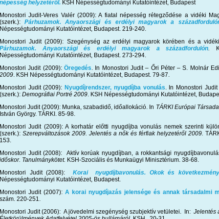
népesség helyzetéről.
KSH Népességtudományi Kutatóintézet, Budapest
Monostori Judit-Veres Valér (2009): A fiatal népesség rétegződése a vidéki M
(szerk.):
Párhuzamok. Anyaországi és erdélyi magyarok a századforduló
Népességtudományi Kutatóintézet, Budapest. 219-240.
Monostori Judit (2009): Szegénység az erdélyi magyarok körében és a vidéki
Párhuzamok. Anyaországi és erdélyi magyarok a századfordulón
.
KS
Népességtudományi Kutatóintézet, Budapest. 273-294.
Monostori Judit (2009):
Öregedés
. In Monostori Judit – Őri Péter – S. Molnár Ed
2009
. KSH Népességtudományi Kutatóintézet, Budapest. 79-87.
Monostori Judit (2009):
Nyugdíjrendszer, nyugdíjba vonulás
. In Monostori Judi
(szerk.):
Demográfiai Portré 2009
. KSH Népességtudományi Kutatóintézet, Budapes
Monostori Judit (2009): Munka, szabadidő, időallokáció. In
TÁRKI Európai Társadal
István György. TÁRKI. 85-98.
Monostori Judit (2009): A korhatár előtti nyugdíjba vonulás nemek szerinti kül
(szerk.):
Szerepváltozások 2009. Jelentés a nők és férfiak helyzetéről 2009.
TÁRKI
153.
Monostori Judit (2008): Aktív korúak nyugdíjban, a rokkantsági nyugdíjbavonul
időskor. Tanulmánykötet.
KSH-Szociális és Munkaügyi Minisztérium. 38-68.
Monostori Judit (2008):
Korai nyugdíjbavonulás. Okok és következmény
Népességtudományi Kutatóintézet, Budapest.
Monostori Judit (2007):
A korai nyugdíjazás jelensége és annak társadalmi m
szám. 220-251.
Monostori Judit (2006): A jövedelmi szegénység szubjektív vetületei. In:
Jelentés 
Életkörülmények Adatfelvétel 2005-ös hullámáról.
KSH. 20-31.