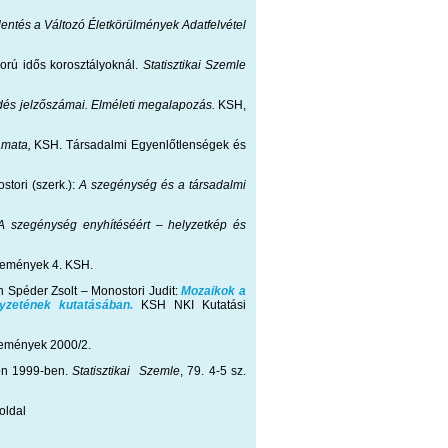
lentés a Változó Életkörülmények Adatfelvétel
orú idős korosztályoknál.
Statisztikai Szemle
dés jelzőszámai. Elméleti megalapozás.
KSH,
amata,
KSH. Társadalmi Egyenlőtlenségek és
tori (szerk.):
A szegénység és a társadalmi
A szegénység enyhítéséért – helyzetkép és
özlemények 4. KSH.
 Spéder Zsolt – Monostori Judit:
Mozaikok a
lyzetének kutatásában.
KSH NKI Kutatási
zlemények 2000/2.
gon 1999-ben.
Statisztikai Szemle
, 79. 4-5 sz.
 oldal