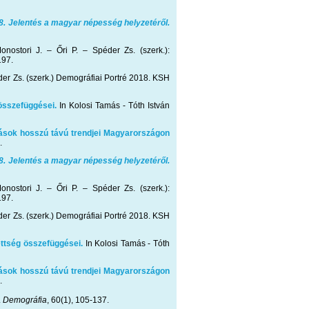
8. Jelentés a magyar népesség helyzetéről.
onostori J. – Őri P. – Spéder Zs. (szerk.):
197.
péder Zs. (szerk.) Demográfiai Portré 2018. KSH
összefüggései.
In Kolosi Tamás - Tóth István
zások hosszú távú trendjei Magyarországon
.
8. Jelentés a magyar népesség helyzetéről.
onostori J. – Őri P. – Spéder Zs. (szerk.):
197.
péder Zs. (szerk.) Demográfiai Portré 2018. KSH
ettség összefüggései.
In Kolosi Tamás - Tóth
zások hosszú távú trendjei Magyarországon
.
.
Demográfia
, 60(1), 105-137.