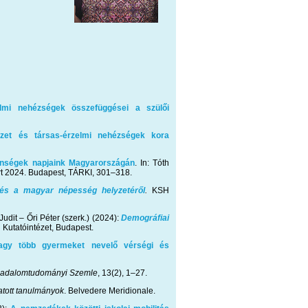
elmi nehézségek összefüggései a szülői
ezet és társas-érzelmi nehézségek kora
lenségek napjaink Magyarországán
. In: Tóth
rt 2024. Budapest, TÁRKI, 301–318.
tés a magyar népesség helyzetéről
.
KSH
 Judit – Őri Péter (szerk.) (2024):
Demográfiai
utatóintézet, Budapest.
gy több gyermeket nevelő vérségi és
sadalomtudományi Szemle
, 13(2), 1–27.
atott tanulmányok
. Belvedere Meridionale.