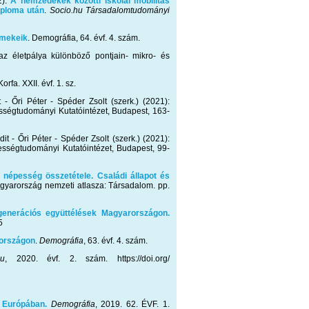
2):
A nemzedékek közötti iskolai mobilitás
iploma után
.
Socio.hu Társadalomtudományi
rmekeik
. Demográfia, 64. évf. 4. szám.
z életpálya különböző pontjain- mikro- és
 Korfa. XXII. évf. 1. sz.
t - Őri Péter - Spéder Zsolt (szerk.) (2021):
égtudományi Kutatóintézet, Budapest, 163-
it - Őri Péter - Spéder Zsolt (szerk.) (2021):
ségtudományi Kutatóintézet, Budapest, 99-
 népesség összetétele. Családi állapot és
gyarország nemzeti atlasza: Társadalom. pp.
enerációs együttélések Magyarországon.
5
országon
.
Demográfia
, 63. évf. 4. szám.
hu
, 2020. évf. 2. szám. https://doi.org/
 Európában.
Demográfia
, 2019. 62. ÉVF. 1.