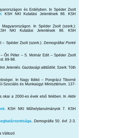
agyarországon és Erdélyben. In Spéder Zsolt
n
.
KSH NKI Kutatási Jelentések 86. KSH
 Magyarországon. In Spéder Zsolt (szerk.):
H NKI Kutatási Jelentések 86. KSH
it – Spéder Zsolt (szerk.):
Demográfiai Portré
t – Őri Péter – S. Molnár Edit – Spéder Zsolt
t. 89-98.
mi Jelentés. Gazdasági attitűdök.
Szerk: Tóth
önbségei. In Nagy Ildikó – Pongrácz Tiborné
-Szociális és Munkaügyi Minisztérium. 137-
ás okai a 2000-es évek első felében. In
Aktív
ek.
KSH NKI Műhelytanulmányok 7. KSH
eghatározottsága.
Demográfia
50. évf. 2-3.
a Változó