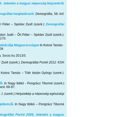
5. Jelentés a magyar népesség helyzetéről.
ográfiai meghatározói.
Demográfia,
58. évf.
ri Péter – Spéder Zsolt (szerk.):
Demográfiai
ori Judit – Őri Péter – Spéder Zsolt (szerk.):
170.
alizációja Magyarországon
In Kolosi Tamás -
09.
a
.
Socio.hu 2013/3.
 Zsolt (szerk.):
Demográfiai Portré 2012.
KSH
n Kolosi Tamás – Tóth István György (szerk.):
ői.
In Nagy Ildikó - Pongrácz Tiborné (szerk.)
est. 68-87.
 J. (szerk.)
Helyzetkép a népesség egészségi
jellemzői.
In Nagy Ildikó – Pongrácz Tiborné
mográfiai Portré 2009. Jelentés a magyar