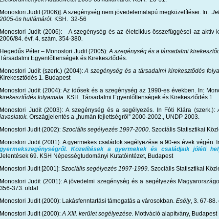
Monostori Judit (2006)]: A szegénység nem jövedelemalapú megközelítései. In:
Je
2005-ös hullámáról.
KSH. 32-56
Monostori Judit (2006): A szegénység és az életciklus összefüggései az aktív k
2006/84. évf. 4. szám. 354-380.
Hegedűs Péter – Monostori Judit (2005):
A szegénység és a társadalmi kirekesztő
Társadalmi Egyenlőtlenségek és Kirekesztődés.
Monostori Judit (szerk.) (2004):
A szegénység és a társadalmi kirekesztődés foly
Kirekesztődés 1. Budapest
Monostori Judit (2004): Az idősek és a szegénység az 1990-es években. In: Monos
kirekesztődés folyamata.
KSH. Társadalmi Egyenlőtlenségek és Kirekesztődés 1.
Monostori Judit (2003): A szegénység és a segélyezés. In Fóti Klára (szerk.):
javaslatok.
Országjelentés a „humán fejlettségről” 2000-2002., UNDP 2003.
Monostori Judit (2002):
Szociális segélyezés 1997-2000
. Szociális Statisztikai K
Monostori Judit (2001): A gyermekes családok segélyezése a 90-es évek végén. In
gyermekszegénységről. Közelítések a gyermekek és családjaik jóléti he
Jelentések 69. KSH Népességtudományi Kutatóintézet, Budapest
Monostori Judit [2001]:
Szociális segélyezés 1997-1999.
Szociális Statisztikai Kö
Monostori Judit (2001): A jövedelmi szegénység és a segélyezés Magyarorszá
356-373. oldal
Monostori Judit (2000): Lakásfenntartási támogatás a városokban.
Esély
, 3. 67-88.
Monostori Judit (2000):
A XIII. kerület segélyezése.
Motiváció alapítvány, Budapest