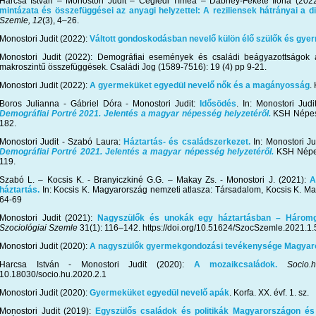
Harcsa István – Monostori Judit – Ceglédi Tímea – Dabney-Fekete Ilona (202
mintázata és összefüggései az anyagi helyzettel: A reziliensek hátrányai a d
Szemle,
12
(3), 4–26.
Monostori Judit (2022):
Váltott gondoskodásban nevelő külön élő szülők és gye
Monostori Judit (2022): Demográfiai események és családi beágyazottságok a
makroszintű összefüggések. Családi Jog (1589-7516): 19 (4) pp 9-21.
Monostori Judit (2022):
A gyermeküket egyedül nevelő nők és a magányosság
.
Boros Julianna - Gábriel Dóra - Monostori Judit:
Idősödés
. In: Monostori Judi
Demográfiai Portré 2021. Jelentés a magyar népesség helyzetéről.
KSH Népess
182.
Monostori Judit - Szabó Laura:
Háztartás- és családszerkezet.
In: Monostori Jud
Demográfiai Portré 2021. Jelentés a magyar népesség helyzetéről.
KSH Népes
119.
Szabó L. – Kocsis K. - Branyiczkiné G.G. – Makay Zs. - Monostori J. (2021):
A
háztartás.
In: Kocsis K. Magyarország nemzeti atlasza: Társadalom, Kocsis K. Ma
64-69
Monostori Judit (2021):
Nagyszülők és unokák egy háztartásban – Háromg
Szociológiai Szemle
31(1): 116–142. https://doi.org/10.51624/SzocSzemle.2021.1.
Monostori Judit (2020):
A nagyszülők gyermekgondozási tevékenysége Magyar
Harcsa István - Monostori Judit (2020):
A mozaikcsaládok.
Socio.
10.18030/socio.hu.2020.2.1
Monostori Judit (2020):
Gyermeküket egyedül nevelő apák
. Korfa. XX. évf. 1. sz.
Monostori Judit (2019):
Egyszülős családok és politikák Magyarországon és