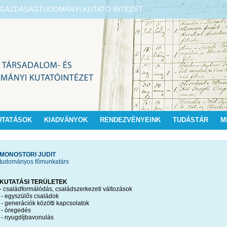
S GAZDASÁGTUDOMÁNYI KUTATÓ INTÉZET
UTATÁSOK
KIADVÁNYOK
RENDEZVÉNYEINK
TUDÁSTÁR
M
MONOSTORI JUDIT
tudományos főmunkatárs
KUTATÁSI TERÜLETEK
- családformálódás, családszerkezeti változások
- egyszülős családok
- generációk közötti kapcsolatok
- öregedés
- nyugdíjbavonulás